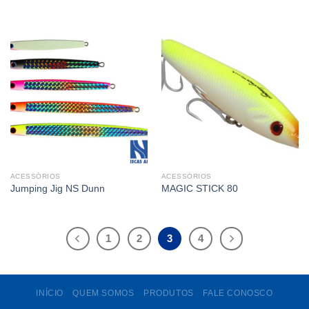
ACESSÓRIOS
ACESSÓRIOS
Jumping Jig NS Dunn
MAGIC STICK 80
1
2
3
4
INÍCIO
QUEM SOMOS
PRODUTOS
FALE CONOSCO