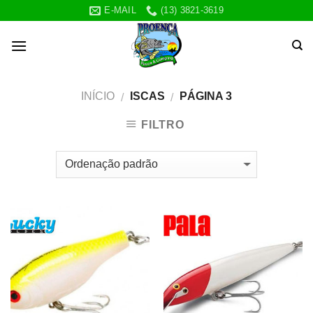
Skip
E-MAIL
(13) 3821-3619
to
content
INÍCIO
ISCAS
PÁGINA 3
/
/
FILTRO