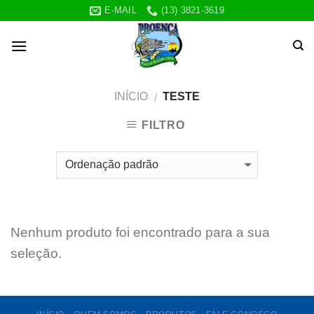
Skip
E-MAIL
(13) 3821-3619
to
content
INÍCIO
TESTE
/
FILTRO
Nenhum produto foi encontrado para a sua
seleção.